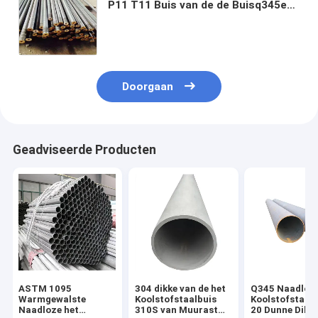
P11 T11 Buis van de de Buisq345e
Q355E 42CrMo de Naadloze
Legering van het
BoilerKoolstofstaal
Doorgaan
Geadviseerde Producten
ASTM 1095
304 dikke van de het
Q345 Naadloz
Warmgewalste
Koolstofstaalbuis
Koolstofstaalb
Naadloze het
310S van Muurastm
20 Dunne Dikk