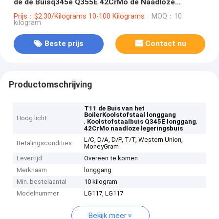
de de Buisq345e Q355E 42CrMo de Naadloze
Legering van het BoilerKoolstofstaal
Prijs：$2.30/Kilograms 10-100 Kilograms
MOQ：10
kilogram
Beste prijs
Contact nu
Productomschrijving
T11 de Buis van het
BoilerKoolstofstaal longgang
Hoog licht
,
,
Koolstofstaalbuis Q345E longgang
42CrMo naadloze legeringsbuis
L/C, D/A, D/P, T/T, Western Union,
Betalingscondities
MoneyGram
Levertijd
Overeen te komen
Merknaam
longgang
Min. bestelaantal
10 kilogram
Modelnummer
LG117, LG117
Bekijk meer