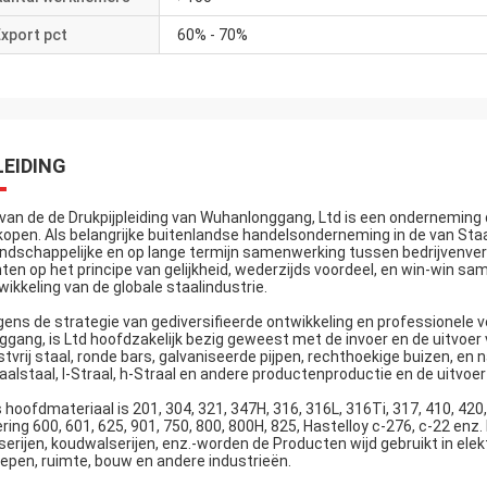
xport pct
60% - 70%
LEIDING
 van de de Drukpijpleiding van Wuhanlonggang, Ltd is een onderneming d
kopen. Als belangrijke buitenlandse handelsonderneming in de van Staal
endschappelijke en op lange termijn samenwerking tussen bedrijvenve
nten op het principe van gelijkheid, wederzijds voordeel, en win-win s
wikkeling van de globale staalindustrie.
gens de strategie van gediversifieerde ontwikkeling en professionele ve
ggang, is Ltd hoofdzakelijk bezig geweest met de invoer en de uitvoer 
stvrij staal, ronde bars, galvaniseerde pijpen, rechthoekige buizen, en 
aalstaal, I-Straal, h-Straal en andere productenproductie en de uitvoe
 hoofdmateriaal is 201, 304, 321, 347H, 316, 316L, 316Ti, 317, 410, 42
ering 600, 601, 625, 901, 750, 800, 800H, 825, Hastelloy c-276, c-22 en
serijen, koudwalserijen, enz.-worden de Producten wijd gebruikt in elek
epen, ruimte, bouw en andere industrieën.