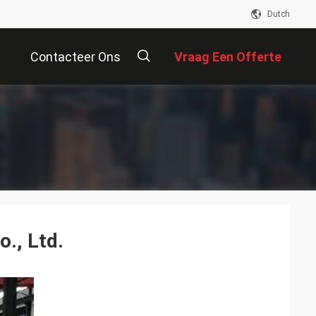
Dutch
Contacteer Ons
Vraag Een Offerte
Aan
描
述
., Ltd.