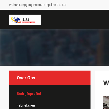
Wuhan Longgang Pressure Pipeline Co., Ltd.
Over Ons
W
Bedrijfsprofiel
Fabrieksreis