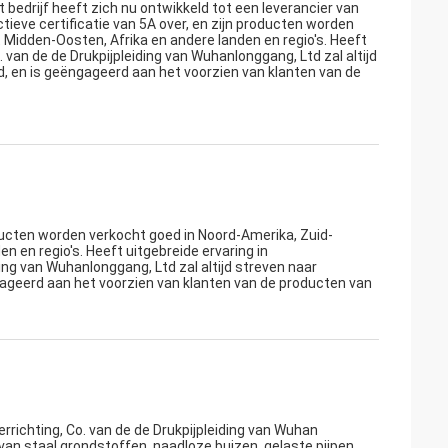
edrijf heeft zich nu ontwikkeld tot een leverancier van
ectieve certificatie van 5A over, en zijn producten worden
 Midden-Oosten, Afrika en andere landen en regio's. Heeft
. van de de Drukpijpleiding van Wuhanlonggang, Ltd zal altijd
, en is geëngageerd aan het voorzien van klanten van de
producten worden verkocht goed in Noord-Amerika, Zuid-
n en regio's. Heeft uitgebreide ervaring in
ding van Wuhanlonggang, Ltd zal altijd streven naar
ageerd aan het voorzien van klanten van de producten van
rrichting, Co. van de de Drukpijpleiding van Wuhan
van staal grondstoffen, naadloze buizen, gelaste pijpen,