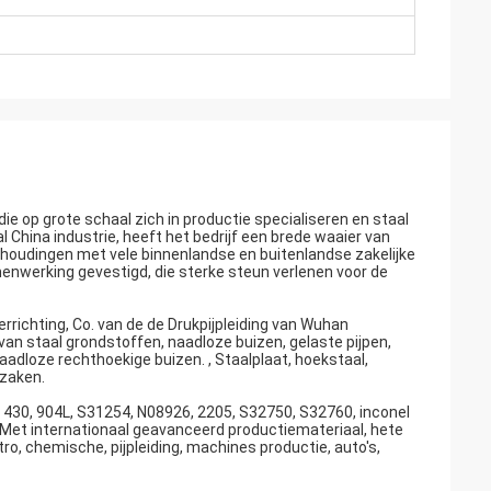
ie op grote schaal zich in productie specialiseren en staal
 China industrie, heeft het bedrijf een brede waaier van
rhoudingen met vele binnenlandse en buitenlandse zakelijke
amenwerking gevestigd, die sterke steun verlenen voor de
rrichting, Co. van de de Drukpijpleiding van Wuhan
van staal grondstoffen, naadloze buizen, gelaste pijpen,
naadloze rechthoekige buizen. , Staalplaat, hoekstaal,
rzaken.
0, 430, 904L, S31254, N08926, 2205, S32750, S32760, inconel
z. Met internationaal geavanceerd productiemateriaal, hete
tro, chemische, pijpleiding, machines productie, auto's,