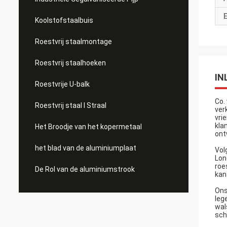
E
Koolstofstaalbuis
Roestvrij staalmontage
Roestvrij staalhoeken
IN
Roestvrije U-balk
Co.
Roestvrij staal I Straal
ver
vri
kla
Het Broodje van het kopermetaal
ont
het blad van de aluminiumplaat
Vol
Lon
roe
De Rol van de aluminiumstrook
kan
Ons
leg
wal
sch