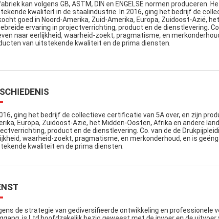
fabriek kan volgens GB, ASTM, DIN en ENGELSE normen produceren. Het b
stekende kwaliteit in de staalindustrie. In 2016, ging het bedrijf de coll
kocht goed in Noord-Amerika, Zuid-Amerika, Europa, Zuidoost-Azië, het
gebreide ervaring in projectverrichting, product en de dienstlevering. Co
even naar eerlijkheid, waarheid-zoekt, pragmatisme, en merkonderhoud
ducten van uitstekende kwaliteit en de prima diensten.
SCHIEDENIS
2016, ging het bedrijf de collectieve certificatie van 5A over, en zijn 
rika, Europa, Zuidoost-Azië, het Midden-Oosten, Afrika en andere lande
jectverrichting, product en de dienstlevering. Co. van de de Drukpijplei
lijkheid, waarheid-zoekt, pragmatisme, en merkonderhoud, en is geëng
stekende kwaliteit en de prima diensten.
ENST
gens de strategie van gediversifieerde ontwikkeling en professionele ve
ggang, is Ltd hoofdzakelijk bezig geweest met de invoer en de uitvoer 