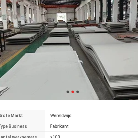
Grote Markt
Wereldwijd
Type Business
Fabrikant
Aantal werknemers
>100