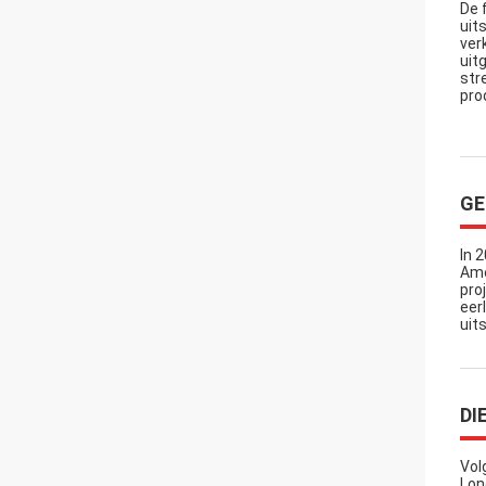
De 
uit
ver
uit
str
pro
GE
In 
Ame
pro
eer
uit
DI
Vol
Lon