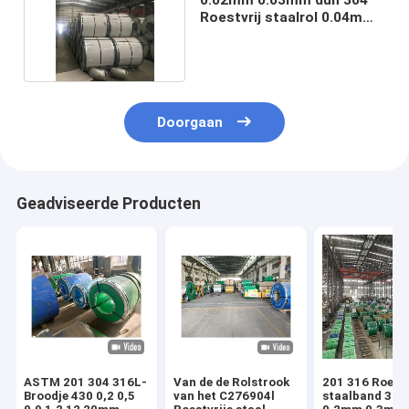
Roestvrij staalrol 0.04mm
2B NO.1 1D
Doorgaan
Geadviseerde Producten
ASTM 201 304 316L-
Van de de Rolstrook
201 316 Roestv
Broodje 430 0,2 0,5
van het C276904l
staalband 304