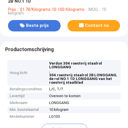
2B NO.1 1D
Prijs：$1.78/Kilograms 10-100 Kilograms
MOQ：10
kilogram
Beste prijs
Contact nu
Productomschrijving
Verdun 304 roestvrij staalrol
LONGGANG
,
Hoog licht
,
304 roestvrij staalrol 2B LONGGANG
de rol NO.1 1D LONGGANG van het
roestvrij staalblad
Betalingscondities
L/C, T/T
Levertijd
Overeen te komen
Merknaam
LONGGANG
Min. bestelaantal
10 kilogram
Modelnummer
LG103