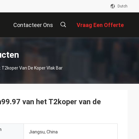
Dutch
Contacteer Ons
Vraag Een Offerte
Aan
描
ucten
2koper Van De Koper Vlak Bar
述
.97 van het T2koper van de
n
Jiangsu, China