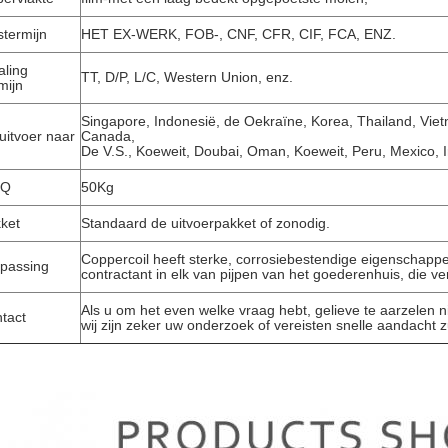
jstermijn
HET EX-WERK, FOB-, CNF, CFR, CIF, FCA, ENZ.
aling
TT, D/P, L/C, Western Union, enz.
mijn
Singapore, Indonesië, de Oekraïne, Korea, Thailand, Vietn
uitvoer naar
Canada,
De V.S., Koeweit, Doubai, Oman, Koeweit, Peru, Mexico, I
Q
50Kg
ket
Standaard de uitvoerpakket of zonodig.
Coppercoil heeft sterke, corrosiebestendige eigenschapp
passing
contractant in elk van pijpen van het goederenhuis, die 
Als u om het even welke vraag hebt, gelieve te aarzelen 
tact
wij zijn zeker uw onderzoek of vereisten snelle aandacht zu