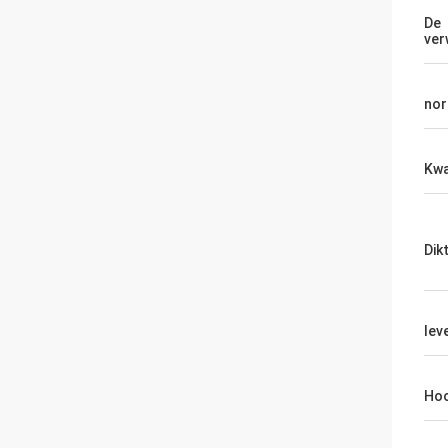
De
ver
no
Kwa
Dik
leve
Hoo