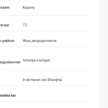
tnaam
Koperrij
eriaal
T2
n pakhuis
Wuxi, jiangsuprovincie
Scherpe stempel
ingsdiensten
In de Haven van Shanghai
vlakke bar