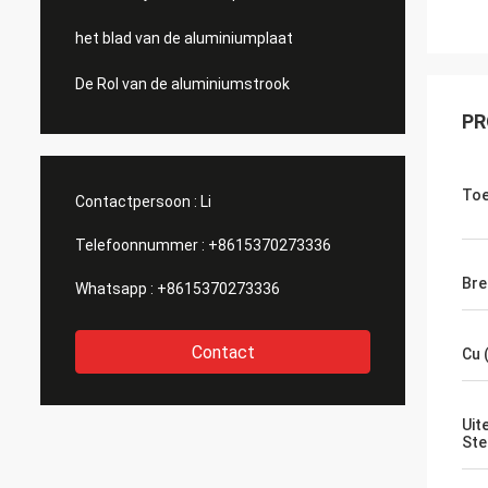
het blad van de aluminiumplaat
De Rol van de aluminiumstrook
PR
Toe
Contactpersoon :
Li
Telefoonnummer :
+8615370273336
Bre
Whatsapp :
+8615370273336
Contact
Cu 
Uit
Ste