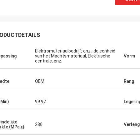
ODUCTDETAILS
Elektromateriaalbedrijf, enz., de eenheid
passing
van het Machtsmateriaal, Elektrische
Vorm
centrale, enz.
edte
OEM
Rang
(Min)
99.97
Legering
eindelijke
286
Verlengi
rkte (MPa ≥)