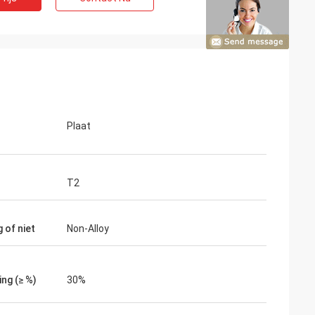
Plaat
T2
 of niet
Non-Alloy
ng (≥ %)
30%