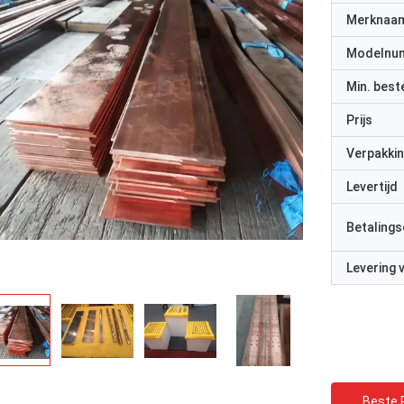
Merknaa
Modelnu
Min. best
Prijs
Verpakkin
Levertijd
Betalings
Levering
Beste P