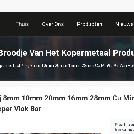
Thuis
Over Ons
Producten
Nieuws
Broodje Van Het Kopermetaal Prod
opermetaal
/
Rij 8mm 10mm 20mm 16mm 28mm Cu Min99.97 Van Het T
ij 8mm 10mm 20mm 16mm 28mm Cu Min99
per Vlak Bar
Plaats va
herkomst