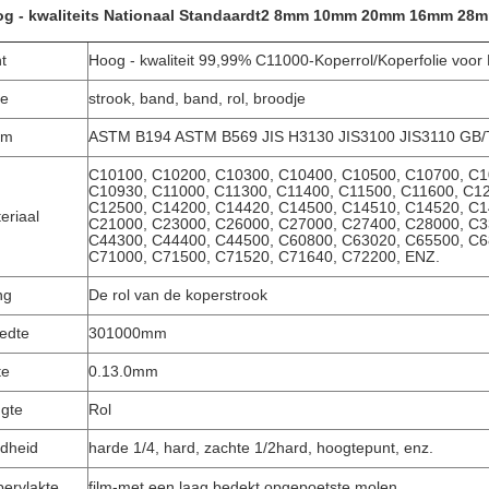
g - kwaliteits Nationaal Standaardt2 8mm 10mm 20mm 16mm 28mm
t
Hoog - kwaliteit 99,99% C11000-Koperrol/Koperfolie voor 
pe
strook, band, band, rol, broodje
rm
ASTM B194 ASTM B569 JIS H3130 JIS3100 JIS3110 GB/
C10100, C10200, C10300, C10400, C10500, C10700, C1
C10930, C11000, C11300, C11400, C11500, C11600, C1
C12500, C14200, C14420, C14500, C14510, C14520, C1
eriaal
C21000, C23000, C26000, C27000, C27400, C28000, C3
C44300, C44400, C44500, C60800, C63020, C65500, C6
C71000, C71500, C71520, C71640, C72200, ENZ.
ng
De rol van de koperstrook
edte
301000mm
te
0.13.0mm
gte
Rol
dheid
harde 1/4, hard, zachte 1/2hard, hoogtepunt, enz.
ervlakte
film-met een laag bedekt opgepoetste molen,