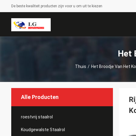
De beste kwaliteit producten zijn voor u om uit te kiezen
Het 
Thuis
/
Het Broodje Van Het K
Alle Producten
R
Ko
roestvrij staalrol
Koudgewalste Staalrol