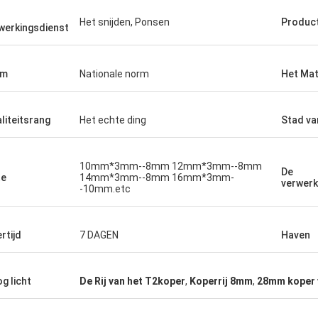
Het snijden, Ponsen
Produc
werkingsdienst
rm
Nationale norm
Het Mat
liteitsrang
Het echte ding
Stad va
10mm*3mm--8mm 12mm*3mm--8mm
De
te
14mm*3mm--8mm 16mm*3mm-
verwerk
-10mm.etc
rtijd
7 DAGEN
Haven
g licht
De Rij van het T2koper
,
Koperrij 8mm
,
28mm koper 