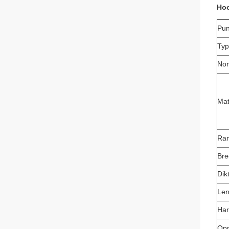
Hoo
Pun
Ty
No
Mat
Ra
Bre
Dik
Len
Har
Opp