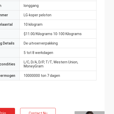
m
longgang
mmer
LG-koper peloton
elaantal
10 kilogram
$11.00/Kilograms 10-100 Kilograms
g Details
De uitvoerverpakking
5 tot 8 werkdagen
L/C, D/A, D/P, T/T, Western Union,
condities
MoneyGram
 vermogen
10000000 ton 7 dagen
rijs
Contact Nu