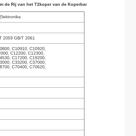
 de Rij van het T2koper van de Koperbar
Elektronika
T 2059 GB/T 2061
0800, C10910, C10920,
2000, C12200, C12300,
4530, C17200, C19200,
3000, C33200, C37000,
8700, C70400, C70620,