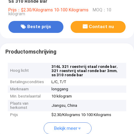
Ss 310 Ronde Bar
Prijs：$2.30/Kilograms 10-100 Kilograms
MOQ：10
kilogram
Beste prijs
Contact nu
Productomschrijving
,
316L 321 roestvrij staal ronde bar
Hoog licht
,
321 roestvrij staal ronde bar 3mm
ss 310 ronde bar
Betalingscondities
L/C, T/T
Merknaam
longgang
Min. bestelaantal
10 kilogram
Plaats van
Jiangsu, China
herkomst
Prijs
$2.30/Kilograms 10-100 Kilograms
Bekijk meer