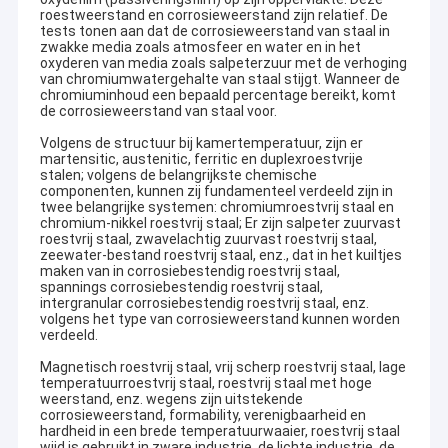
roestweerstand en corrosieweerstand zijn relatief. De
tests tonen aan dat de corrosieweerstand van staal in
zwakke media zoals atmosfeer en water en in het
oxyderen van media zoals salpeterzuur met de verhoging
van chromiumwatergehalte van staal stijgt. Wanneer de
chromiuminhoud een bepaald percentage bereikt, komt
de corrosieweerstand van staal voor.
Volgens de structuur bij kamertemperatuur, zijn er
martensitic, austenitic, ferritic en duplexroestvrije
stalen; volgens de belangrijkste chemische
componenten, kunnen zij fundamenteel verdeeld zijn in
twee belangrijke systemen: chromiumroestvrij staal en
chromium-nikkel roestvrij staal; Er zijn salpeter zuurvast
roestvrij staal, zwavelachtig zuurvast roestvrij staal,
zeewater-bestand roestvrij staal, enz., dat in het kuiltjes
maken van in corrosiebestendig roestvrij staal,
spannings corrosiebestendig roestvrij staal,
intergranular corrosiebestendig roestvrij staal, enz.
volgens het type van corrosieweerstand kunnen worden
verdeeld.
Magnetisch roestvrij staal, vrij scherp roestvrij staal, lage
temperatuurroestvrij staal, roestvrij staal met hoge
weerstand, enz. wegens zijn uitstekende
corrosieweerstand, formability, verenigbaarheid en
hardheid in een brede temperatuurwaaier, roestvrij staal
wijd is gebruikt in zware industrie, de lichte industrie, de