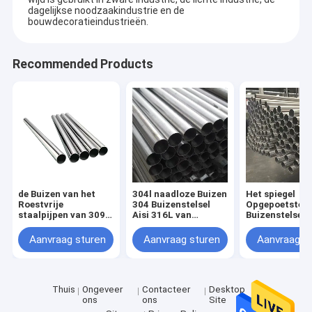
dagelijkse noodzaakindustrie en de
bouwdecoratieindustrieën.
Recommended Products
de Buizen van het
304l naadloze Buizen
Het spiegel
Roestvrije
304 Buizenstelsel
Opgepoetste
staalpijpen van 309s
Aisi 316L van
Buizenstelsel 
316 316l 8mm
Roestvrij staalpijpen
304 316 van A
Naadloze 304 2B
A312 Tp316l 
Aanvraag sturen
Aanvraag sturen
Aanvraag s
A269
Thuis
Ongeveer
Contacteer
Desktop
ons
ons
Site